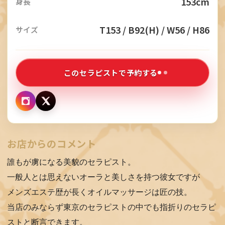
153cm
身長
H
E
T153 / B92(H) / W56 / H86
サイズ
R
A
P
このセラピストで予約する
I
S
T
お店からのコメント
P
R
誰もが虜になる美貌のセラピスト。
I
一般人とは思えないオーラと美しさを持つ彼女ですが
メンズエステ歴が長くオイルマッサージは匠の技。
C
当店のみならず東京のセラピストの中でも指折りのセラピ
E
ストと断言できます。