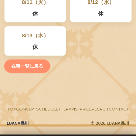
8/11（火）
8/12（水）
T
休
休
8/13（木）
☎
休
0
3
在籍一覧に戻る
-
6
8
2
TOP
CONCEPT
SCHEDULE
THERAPIST
PRICE
RECRUIT
CONTACT
1
LUANA品川
© 2026 LUANA品川
-