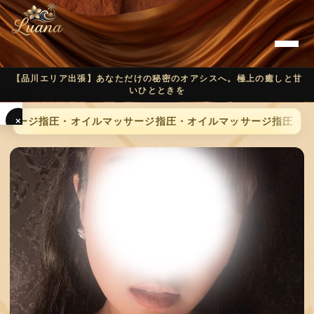
【品川エリア出張】あなただけの秘密のオアシスへ。極上の癒しと甘
いひとときを
×
ッサージ
指圧・オイルマッサージ
指圧・オイルマッサージ
指圧・オ
T
O
P
C
O
N
C