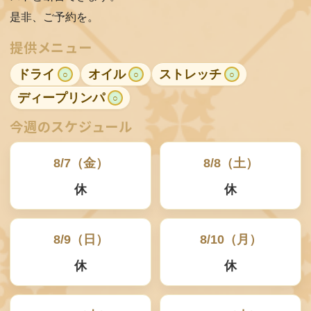
R
是非、ご予約を。
E
提供メニュー
C
ドライ
オイル
ストレッチ
○
○
○
R
ディープリンパ
○
U
今週のスケジュール
I
T
8/7（金）
8/8（土）
休
休
C
O
N
8/9（日）
8/10（月）
T
休
休
A
C