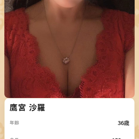
E
P
T
S
C
H
E
D
U
L
鷹宮 沙羅
E
36歳
年齢
T