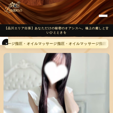
【品川エリア出張】あなただけの秘密のオアシスへ。極上の癒しと甘
いひとときを
×
ッサージ
指圧・オイルマッサージ
指圧・オイルマッサージ
指圧・オ
T
O
P
C
O
N
C