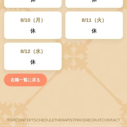
T
8/10（月）
8/11（火）
休
休
☎
0
8/12（水）
3
休
-
6
在籍一覧に戻る
8
2
1
-
TOP
CONCEPT
SCHEDULE
THERAPIST
PRICE
RECRUIT
CONTACT