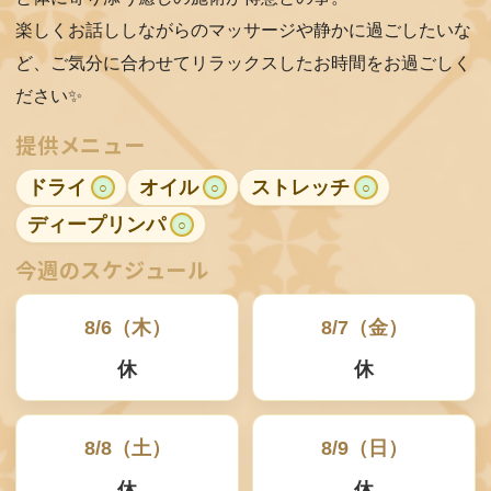
R
楽しくお話ししながらのマッサージや静かに過ごしたいな
E
ど、ご気分に合わせてリラックスしたお時間をお過ごしく
C
ださい✨️
R
提供メニュー
U
ドライ
オイル
ストレッチ
○
○
○
I
ディープリンパ
○
T
今週のスケジュール
C
8/6（木）
8/7（金）
O
休
休
N
T
A
8/8（土）
8/9（日）
C
休
休