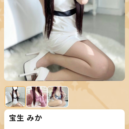
E
P
T
S
C
H
E
D
U
L
E
宝生 みか
T