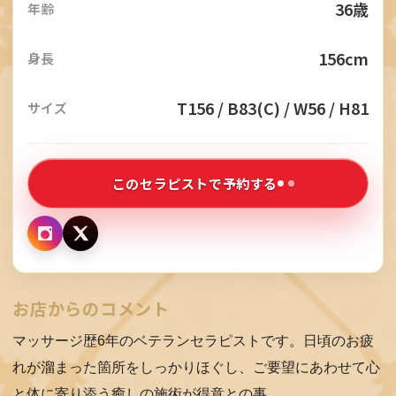
H
36歳
年齢
E
156cm
身長
R
A
T156 / B83(C) / W56 / H81
サイズ
P
I
S
このセラピストで予約する
T
P
R
お店からのコメント
I
C
マッサージ歴6年のベテランセラピストです。日頃のお疲
E
れが溜まった箇所をしっかりほぐし、ご要望にあわせて心
と体に寄り添う癒しの施術が得意との事。