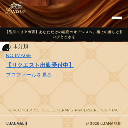
【品川エリア出張】あなただけの秘密のオアシスへ。極上の癒しと甘
いひとときを
🏷
未分類
×
NO IMAGE
T
【リクエスト出勤受付中】
O
プロフィールを見る →
P
C
O
TOP
CONCEPT
SCHEDULE
THERAPIST
PRICE
RECRUIT
CONTACT
N
LUANA品川
© 2026 LUANA品川
C